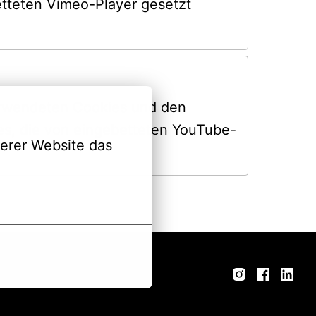
tteten Vimeo-Player gesetzt 
erwendeten Cookies und den 
s, die von eingebetteten YouTube-
erer Website das 