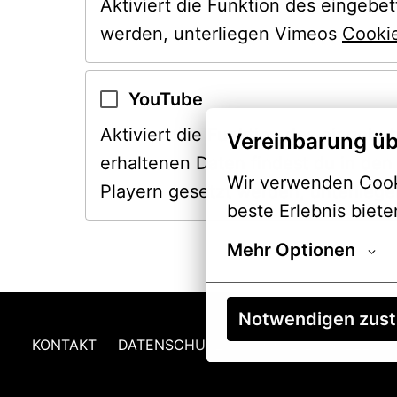
Aktiviert die Funktion des eingebe
werden, unterliegen Vimeos 
Cookie
YouTube
Aktiviert die Funktion des eingeb
Vereinbarung üb
erhaltenen Daten findest du in d
Wir verwenden Cooki
Playern gesetzt werden, unterlieg
beste Erlebnis biete
Mehr Optionen
Notwendigen zus
KONTAKT
DATENSCHUTZ
COOKIE-EINSTELLUN