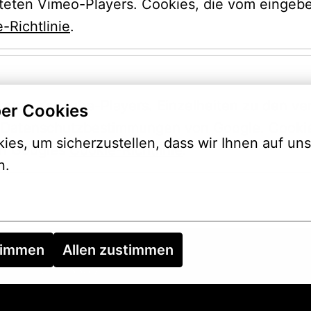
tteten Vimeo-Players. Cookies, die vom eingebe
-Richtlinie
.
etteten YouTube-Players. Einzelheiten zu den v
er Cookies
en Datenschutzbestimmungen von Google. Cookie
es, um sicherzustellen, dass wir Ihnen auf uns
en Googles 
Cookie-Richtlinie
.
n.
timmen
Allen zustimmen
GEN
IMPRESSUM